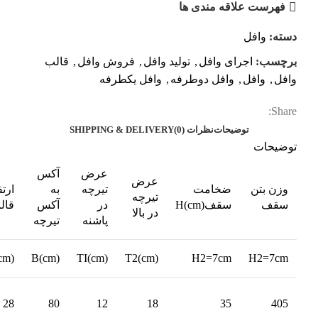
فهرست علاقه مندی ها
دسته:
وافل
برچسب:
اجرای وافل
,
تولید وافل
,
فروش وافل
,
قالب
وافل
,
وافل
,
وافل دوطرفه
,
وافل یکطرفه
Share:
توضیحات
نظرات (0)
SHIPPING & DELIVERY
توضیحات
عرض
آکس
عرض
وزن بتن
ضخامت
تیرچه
به
ارتف
تیرچه
سقف
سقفH(cm)
در
آکس
قال
در بالا
پاشنه
تیرچه
cm)
B(cm)
TI(cm)
T2(cm)
H2=7cm
H2=7cm
28
80
12
18
35
405