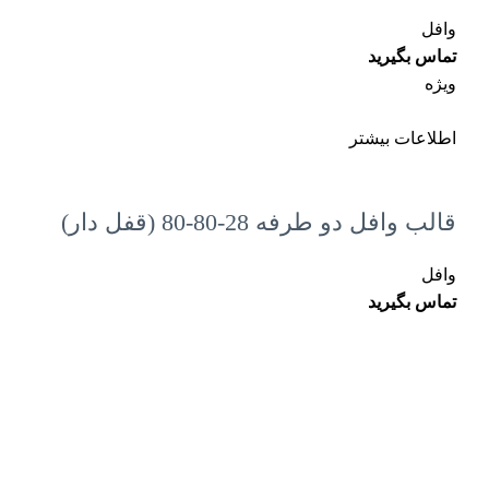
وافل
تماس بگیرید
ویژه
اطلاعات بیشتر
قالب وافل دو طرفه 28-80-80 (قفل دار)
وافل
تماس بگیرید
اطلاعات تماس
آدرس: تهران، تهران پاسداران خیابان گل نبی پلاک 40 واحد 502
شماره تماس: 88209429-021
77728422 - 88209430